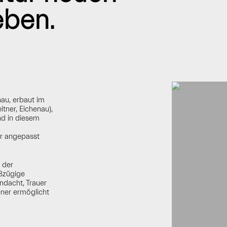
ben.
au, erbaut im
itner, Eichenau),
nd in diesem
r angepasst
 der
ßzügige
Andacht, Trauer
ner ermöglicht